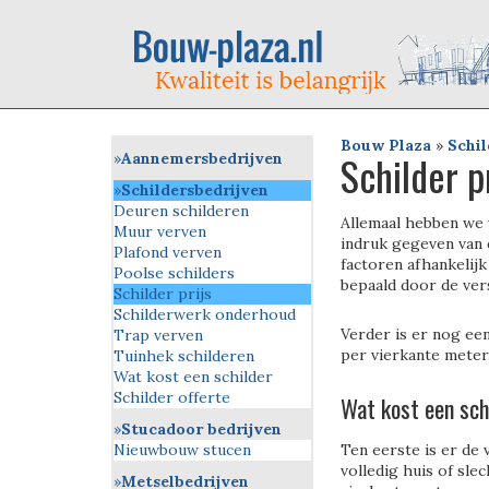
Bouw Plaza
»
Schil
Schilder pr
Aannemersbedrijven
Schildersbedrijven
Deuren schilderen
Allemaal hebben we 
Muur verven
indruk gegeven van d
Plafond verven
factoren afhankelijk
Poolse schilders
bepaald door de ve
Schilder prijs
Schilderwerk onderhoud
Verder is er nog ee
Trap verven
per vierkante meter
Tuinhek schilderen
Wat kost een schilder
Schilder offerte
Wat kost een sch
Stucadoor bedrijven
Nieuwbouw stucen
Ten eerste is er de 
volledig huis of sle
Metselbedrijven