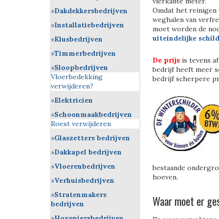
vierkante meter.
Omdat het reinigen 
Dakdekkersbedrijven
weghalen van verfre
Installatiebedrijven
moet worden de nodi
uiteindelijke schil
Klusbedrijven
Timmerbedrijven
De prijs
is tevens a
Sloopbedrijven
bedrijf heeft meer s
Vloerbedekking
bedrijf scherpere pr
verwijderen?
Elektricien
Schoonmaakbedrijven
Roest verwijderen
Glaszetters bedrijven
Dakkapel bedrijven
Vloerenbedrijven
bestaande ondergron
hoeven.
Verhuisbedrijven
Stratenmakers
Waar moet er ge
bedrijven
Hoveniersbedrijven