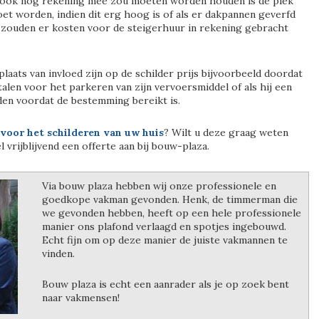
 ook nog rekening mee zou moeten worden houden is de plek
et worden, indien dit erg hoog is of als er dakpannen geverfd
zouden er kosten voor de steigerhuur in rekening gebracht
aats van invloed zijn op de schilder prijs bijvoorbeeld doordat
alen voor het parkeren van zijn vervoersmiddel of als hij een
den voordat de bestemming bereikt is.
 voor het schilderen van uw huis
? Wilt u deze graag weten
 vrijblijvend een offerte aan bij bouw-plaza.
Via bouw plaza hebben wij onze professionele en
goedkope vakman gevonden. Henk, de timmerman die
we gevonden hebben, heeft op een hele professionele
manier ons plafond verlaagd en spotjes ingebouwd.
Echt fijn om op deze manier de juiste vakmannen te
vinden.
Bouw plaza is echt een aanrader als je op zoek bent
naar vakmensen!