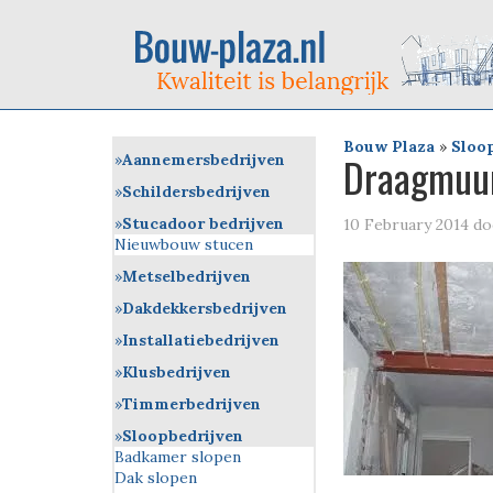
Bouw Plaza
»
Sloo
Draagmuur
Aannemersbedrijven
Schildersbedrijven
Stucadoor bedrijven
10 February 2014
do
Nieuwbouw stucen
Metselbedrijven
Dakdekkersbedrijven
Installatiebedrijven
Klusbedrijven
Timmerbedrijven
Sloopbedrijven
Badkamer slopen
Dak slopen