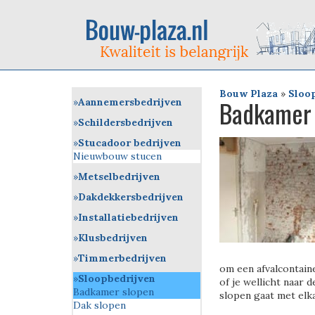
Bouw Plaza
»
Sloo
Badkamer 
Aannemersbedrijven
Schildersbedrijven
Stucadoor bedrijven
Nieuwbouw stucen
Metselbedrijven
Dakdekkersbedrijven
Installatiebedrijven
Klusbedrijven
Timmerbedrijven
om een afvalcontain
Sloopbedrijven
of je wellicht naar
Badkamer slopen
slopen gaat met elka
Dak slopen