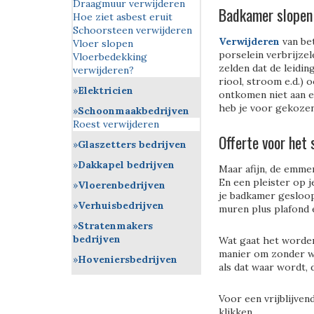
Draagmuur verwijderen
Badkamer slopen
Hoe ziet asbest eruit
Schoorsteen verwijderen
Verwijderen
van be
Vloer slopen
porselein verbrijzel
Vloerbedekking
zelden dat de leidin
verwijderen?
riool, stroom e.d.) 
Elektricien
ontkomen niet aan e
heb je voor gekozen
Schoonmaakbedrijven
Roest verwijderen
Offerte voor het
Glaszetters bedrijven
Dakkapel bedrijven
Maar afijn, de emme
En een pleister op j
Vloerenbedrijven
je badkamer gesloop
Verhuisbedrijven
muren plus plafond e
Stratenmakers
bedrijven
Wat gaat het worden
manier om zonder wa
Hoveniersbedrijven
als dat waar wordt,
Voor een vrijblijve
klikken.