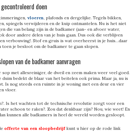
 gecontroleerd doen
timmeringen,
vloeren
, plafonds en dergelijke. Tegels bikken,
en, spiegels verwijderen en de kuip ontmantelen. Nu is het niet
gen die van belang zijn in de badkamer (aan- en afvoer water,
ook door andere delen van je huis gaan. Dus ook die verblijven
en verbouwing!. Stof en gruis is wat overheerst in je huis…daar
 toen je besloot om de badkamer te gaan slopen.
 slopen van de badkamer aanvragen
r sop met allesreiniger, de dweil en zeem maken weer veel goed.
e duim bedekt de blaar van het beitelen ook prima. Maar ja, nu is
t. Is nog steeds een ruimte in je woning met een deur en vier
n vloer.
?. Is het wachten tot de technische revolutie zorgt voor een
ter schoon te raken?. Zou dat denkbaar zijn? Nou, wie weet! En
 dan kunnen alle badkamers in heel de wereld worden gesloopt.
nde
offerte van een sloopbedrijf
kunt u hier op de rode link