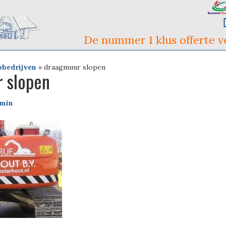
De nummer 1 klus offerte ve
pbedrijven
»
draagmuur slopen
 slopen
min