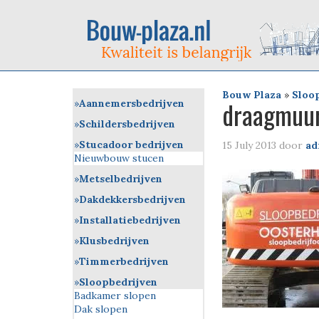
Bouw Plaza
»
Sloo
draagmuur
Aannemersbedrijven
Schildersbedrijven
Stucadoor bedrijven
15 July 2013
door
ad
Nieuwbouw stucen
Metselbedrijven
Dakdekkersbedrijven
Installatiebedrijven
Klusbedrijven
Timmerbedrijven
Sloopbedrijven
Badkamer slopen
Dak slopen