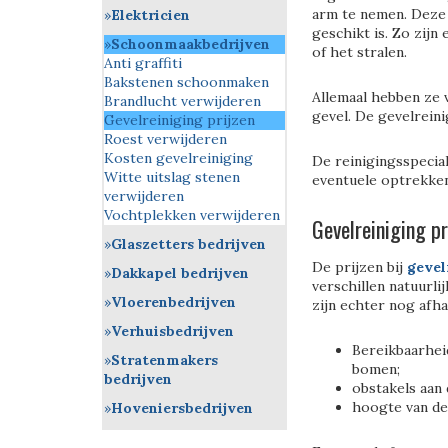
arm te nemen. Deze 
Elektricien
geschikt is. Zo zijn
Schoonmaakbedrijven
of het stralen.
Anti graffiti
Bakstenen schoonmaken
Allemaal hebben ze 
Brandlucht verwijderen
gevel. De gevelreini
Gevelreiniging prijzen
Roest verwijderen
Kosten gevelreiniging
De reinigingsspecial
Witte uitslag stenen
eventuele optrekke
verwijderen
Vochtplekken verwijderen
Gevelreiniging p
Glaszetters bedrijven
De prijzen bij
gevel
Dakkapel bedrijven
verschillen natuurli
Vloerenbedrijven
zijn echter nog afha
Verhuisbedrijven
Bereikbaarhei
Stratenmakers
bomen;
bedrijven
obstakels aan 
hoogte van de 
Hoveniersbedrijven