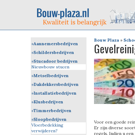
Bouw Plaza
»
Scho
Gevelreini
Aannemersbedrijven
Schildersbedrijven
Stucadoor bedrijven
Nieuwbouw stucen
Metselbedrijven
Dakdekkersbedrijven
Installatiebedrijven
Klusbedrijven
Timmerbedrijven
Sloopbedrijven
Voor een goede reini
Vloerbedekking
Er zijn diverse soor
verwijderen?
regels. Indien u een 