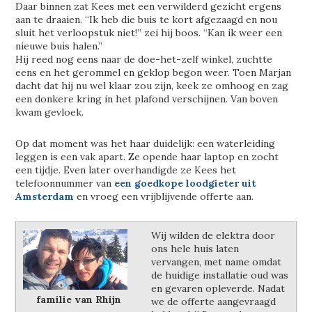
Daar binnen zat Kees met een verwilderd gezicht ergens
aan te draaien. “Ik heb die buis te kort afgezaagd en nou
sluit het verloopstuk niet!” zei hij boos. “Kan ik weer een
nieuwe buis halen.”
Hij reed nog eens naar de doe-het-zelf winkel, zuchtte
eens en het gerommel en geklop begon weer. Toen Marjan
dacht dat hij nu wel klaar zou zijn, keek ze omhoog en zag
een donkere kring in het plafond verschijnen. Van boven
kwam gevloek.
Op dat moment was het haar duidelijk: een waterleiding
leggen is een vak apart. Ze opende haar laptop en zocht
een tijdje. Even later overhandigde ze Kees het
telefoonnummer van
een goedkope loodgieter uit
Amsterdam
en vroeg een vrijblijvende offerte aan.
Wij wilden de elektra door
ons hele huis laten
vervangen, met name omdat
de huidige installatie oud was
en gevaren opleverde. Nadat
familie van Rhijn
we de offerte aangevraagd