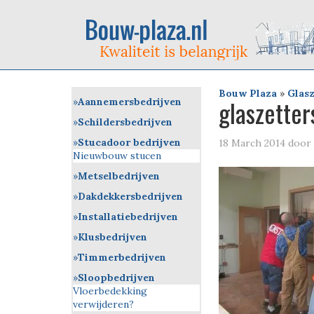
Bouw Plaza
»
Glasz
glaszetter
Aannemersbedrijven
Schildersbedrijven
Stucadoor bedrijven
18 March 2014
door
Nieuwbouw stucen
Metselbedrijven
Dakdekkersbedrijven
Installatiebedrijven
Klusbedrijven
Timmerbedrijven
Sloopbedrijven
Vloerbedekking
verwijderen?