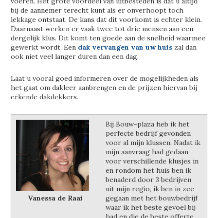
voeren. Het grote voordeel van uitbesteden is dat u altijd
bij de aannemer terecht kunt als er onverhoopt toch
lekkage ontstaat. De kans dat dit voorkomt is echter klein.
Daarnaast werken er vaak twee tot drie mensen aan een
dergelijk klus. Dit komt ten goede aan de snelheid waarmee
gewerkt wordt. Een
dak vervangen van uw huis
zal dan
ook niet veel langer duren dan een dag.
Laat u vooral goed informeren over de mogelijkheden als
het gaat om dakleer aanbrengen en de prijzen hiervan bij
erkende dakdekkers.
Bij Bouw-plaza heb ik het
perfecte bedrijf gevonden
voor al mijn klussen. Nadat ik
mijn aanvraag had gedaan
voor verschillende klusjes in
en rondom het huis ben ik
benaderd door 3 bedrijven
uit mijn regio, ik ben in zee
Vanessa de Raai
gegaan met het bouwbedrijf
waar ik het beste gevoel bij
had en die de beste offerte