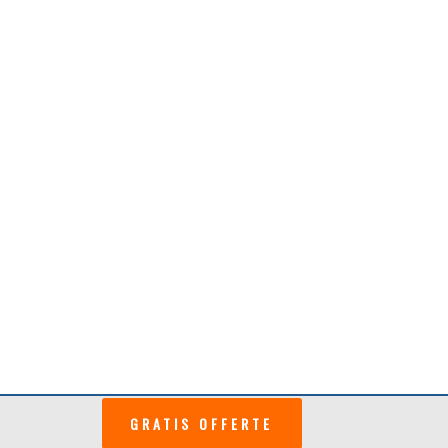
Copyright © 2026 ·
Bouw Plaza
·
sitemap
GRATIS OFFERTE