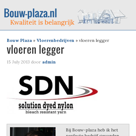
Bouw Plaza
»
Vloerenbedrijven
»
vloeren legger
vloeren legger
15 July 2013
door
admin
Bij Bouw-plaza heb ik het
perfecte bedrijf gevonden