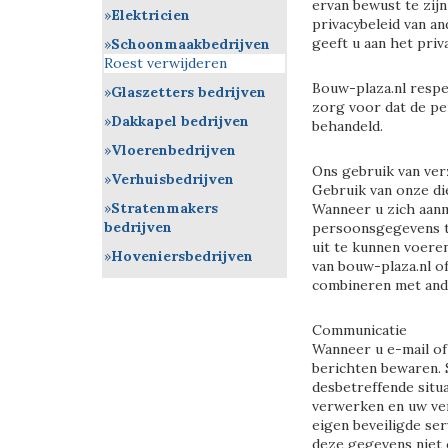
ervan bewust te zijn
Elektricien
privacybeleid van a
geeft u aan het priv
Schoonmaakbedrijven
Roest verwijderen
Bouw-plaza.nl respec
Glaszetters bedrijven
zorg voor dat de pe
Dakkapel bedrijven
behandeld.
Vloerenbedrijven
Ons gebruik van ve
Verhuisbedrijven
Gebruik van onze di
Stratenmakers
Wanneer u zich aanm
bedrijven
persoonsgegevens t
uit te kunnen voere
Hoveniersbedrijven
van bouw-plaza.nl of
combineren met and
Communicatie
Wanneer u e-mail of
berichten bewaren. 
desbetreffende situa
verwerken en uw ve
eigen beveiligde ser
deze gegevens niet