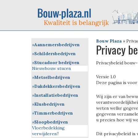
Bouw Plaza
»
Priva
Privacy be
Aannemersbedrijven
Schildersbedrijven
Stucadoor bedrijven
Privacybeleid bouw-
Nieuwbouw stucen
Versie 1.0
Metselbedrijven
Deze pagina is voor 
Dakdekkersbedrijven
Installatiebedrijven
Wij zijn er van bewu
verantwoordelijkhei
Klusbedrijven
weten welke gegeve
Timmerbedrijven
gegevens verzamele
u precies hoe wij w
Sloopbedrijven
Vloerbedekking
verwijderen?
Dit privacybeleid is