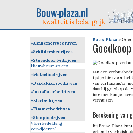
Bouw Plaza
»
Goed
Goedkoop 
Aannemersbedrijven
Schildersbedrijven
Stucadoor bedrijven
Nieuwbouw stucen
aan een verhuisbedr
Metselbedrijven
tijd je hiervoor heb
Dakdekkersbedrijven
van verhuizingen met
daarbij goed op de 
Installatiebedrijven
internet kun je meer
verhuizen.
Klusbedrijven
Timmerbedrijven
Berekening van g
Sloopbedrijven
Vloerbedekking
Bij Bouw-Plaza kunt 
verwijderen?
erkende verhuisbedr