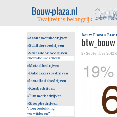
Bouw Plaza
»
Btw 
btw_bouw
Aannemersbedrijven
Schildersbedrijven
Stucadoor bedrijven
27 September 2012
d
Nieuwbouw stucen
Metselbedrijven
Dakdekkersbedrijven
Installatiebedrijven
Klusbedrijven
Timmerbedrijven
Sloopbedrijven
Vloerbedekking
verwijderen?